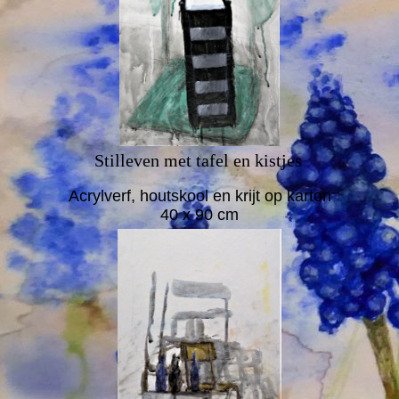
Stilleven met tafel en kistjes
Acrylverf, houtskool en krijt op karton
40 x 90 cm