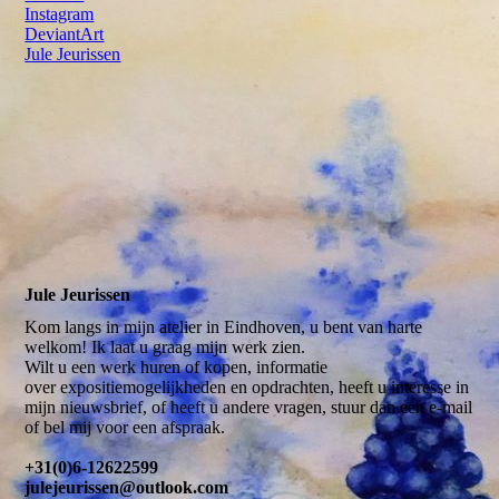
Instagram
DeviantArt
Jule Jeurissen
Jule Jeurissen
Kom langs in mijn atelier in Eindhoven, u bent van harte
welkom! Ik laat u graag mijn werk zien.
Wilt u een werk huren of kopen, informatie
over expositiemogelijkheden en opdrachten, heeft u interesse in
mijn nieuwsbrief, of heeft u andere vragen, stuur dan een e-mail
of bel mij voor een afspraak.
+31(0)6-12622599
julejeurissen@outlook.com