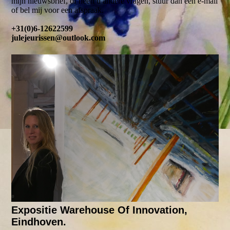
mijn nieuwsbrief, of heeft u andere vragen, stuur dan een e-mail
of bel mij voor een afspraak.
+31(0)6-12622599
julejeurissen@outlook.com
Expositie Warehouse Of Innovation,
Eindhoven.