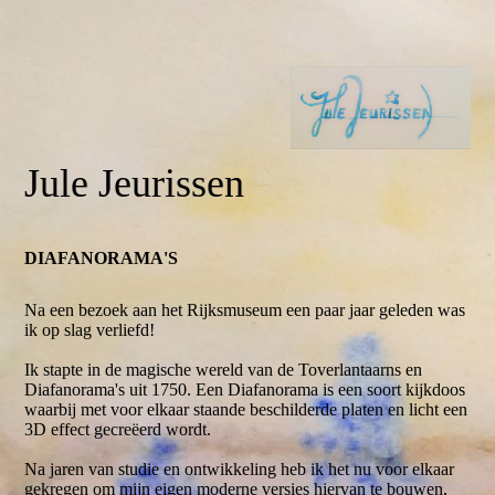
Jule Jeurissen
DIAFANORAMA'S
Na een bezoek aan het Rijksmuseum een paar jaar geleden was
ik op slag verliefd!
Ik stapte in de magische wereld van de Toverlantaarns en
Diafanorama's uit 1750. Een Diafanorama is een soort kijkdoos
waarbij met voor elkaar staande beschilderde platen en licht een
3D effect gecreëerd wordt.
Na jaren van studie en ontwikkeling heb ik het nu voor elkaar
gekregen om mijn eigen moderne versies hiervan te bouwen,