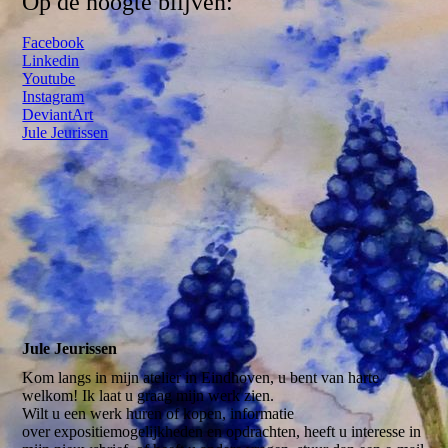
Op de hoogte blijven:
Facebook
Linkedin
Youtube
Instagram
DeviantArt
Jule Jeurissen
Jule Jeurissen
Kom langs in mijn atelier in Eindhoven, u bent van harte
welkom! Ik laat u graag mijn werk zien.
Wilt u een werk huren of kopen, informatie
over expositiemogelijkheden en opdrachten, heeft u interesse in