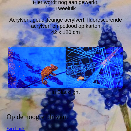
Hier wordt nog aan gewerkt.
Tweeluik
Acrylverf, goudkleurige acrylverf, fluorescerende
acrylverf en potlood op karton
42 x 120 cm
In Blacklight
Op de hoogte blijven:
Facebook