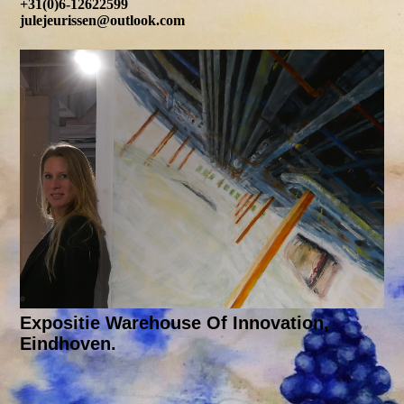
+31(0)6-12622599
julejeurissen@outlook.com
Expositie Warehouse Of Innovation,
Eindhoven.