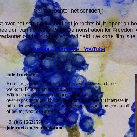
Verhaal achter het schilderij:
 over het schilderij 'Goed dat je rechts blijft lopen' en h
ive beelden van de World Wide Demonstration for Freedo
rianne' omdat zij staat voor Vrijheid. De korte film is te
Justitia & Marianne - YouTube
Jule Jeurissen
Kom langs in mijn atelier in Eindhoven, u bent van harte
welkom! Ik laat u graag mijn werk zien.
Wilt u een werk huren of kopen, informatie
over expositiemogelijkheden en opdrachten, heeft u interesse in
mijn nieuwsbrief, of heeft u andere vragen, stuur dan een e-mail
of bel mij voor een afspraak.
+31(0)6-12622599
julejeurissen@outlook.com