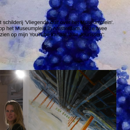
et schilderij 'Vliegende duif over het Museumplein'.
m op het Museumplein in Amsterdam. Deze twee
 zien op mijn YouTube kanaal 'Jule Jeurissen':