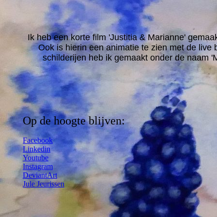
Ik heb een korte film 'Justitia & Marianne' gemaakt
Ook is hierin een animatie te zien met de l
schilderijen heb ik gemaakt onder de naam 'Ma
Op de hoogte blijven:
Facebook
Linkedin
Youtube
Instagram
DeviantArt
Jule Jeurissen