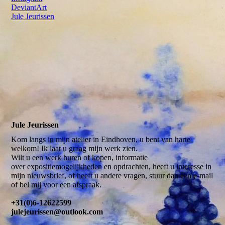
DeviantArt
Jule Jeurissen
Jule Jeurissen
Kom langs in mijn atelier in Eindhoven, u bent van harte
welkom! Ik laat u graag mijn werk zien.
Wilt u een werk huren of kopen, informatie
over expositiemogelijkheden en opdrachten, heeft u interesse in
mijn nieuwsbrief, of heeft u andere vragen, stuur dan een e-mail
of bel mij voor een afspraak.
+31(0)6-12622599
julejeurissen@outlook.com