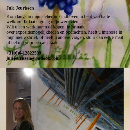
Jule Jeurissen
Kom langs in mijn atelier in Eindhoven, u bent van harte
welkom! Ik laat u graag mijn werk zien.
Wilt u een werk huren of kopen, informatie
over expositiemogelijkheden en opdrachten, heeft u interesse in
mijn nieuwsbrief, of heeft u andere vragen, stuur dan een e-mail
of bel mij voor een afspraak.
+31(0)6-12622599
julejeurissen@outlook.com