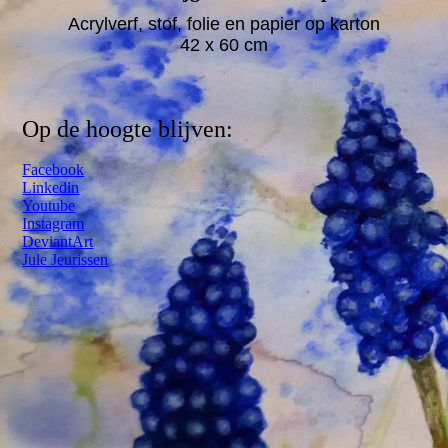
Acrylverf, stof, folie en papier op karton
42 x 60 cm
Op de hoogte blijven:
Facebook
Linkedin
Youtube
Instagram
DeviantArt
Jule Jeurissen