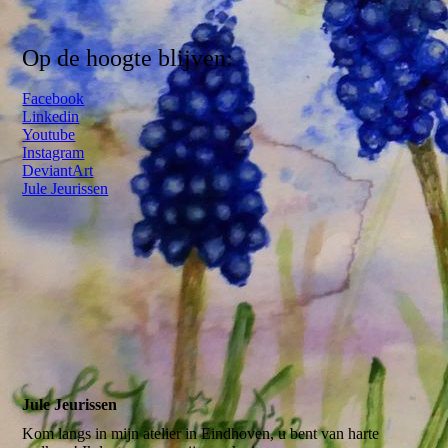
Op de hoogte blijven:
Facebook
Linkedin
Youtube
Instagram
DeviantArt
Jule Jeurissen
Jule Jeurissen
Kom langs in mijn atelier in Eindhoven, u bent van harte