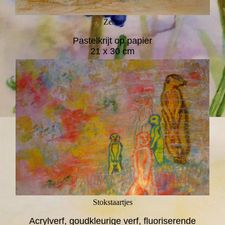
Zebra
Pastelkrijt op papier
21 x 30 cm
Stokstaartjes
Acrylverf, goudkleurige verf, fluoriserende