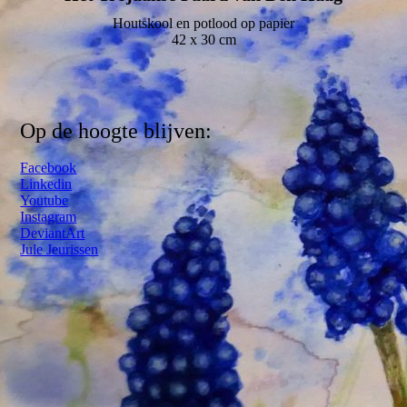
Houtskool en potlood op papier
42 x 30 cm
Op de hoogte blijven:
Facebook
Linkedin
Youtube
Instagram
DeviantArt
Jule Jeurissen