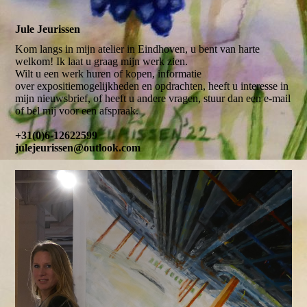
Jule Jeurissen
Kom langs in mijn atelier in Eindhoven, u bent van harte
welkom! Ik laat u graag mijn werk zien.
Wilt u een werk huren of kopen, informatie
over expositiemogelijkheden en opdrachten, heeft u interesse in
mijn nieuwsbrief, of heeft u andere vragen, stuur dan een e-mail
of bel mij voor een afspraak.
+31(0)6-12622599
julejeurissen@outlook.com